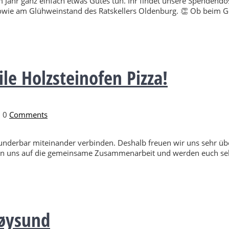
 Jahr ganz einfach etwas Gutes tun. Ihr findet unsere Spenden
owie am Glühweinstand des Ratskellers Oldenburg. 👏 Ob beim G
le Holzsteinofen Pizza!
0
Comments
derbar miteinander verbinden. Deshalb freuen wir uns sehr über
uen uns auf die gemeinsame Zusammenarbeit und werden euch selb
røysund