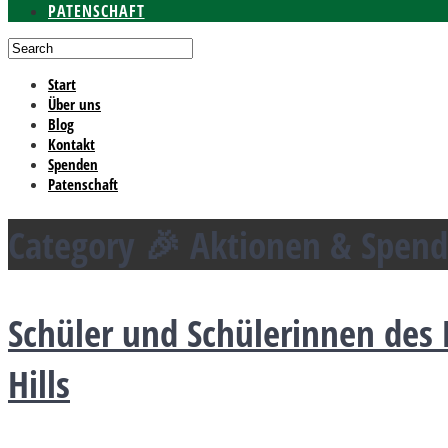
PATENSCHAFT
Start
Über uns
Blog
Kontakt
Spenden
Patenschaft
Category
🎉 Aktionen & Spen
Schüler und Schülerinnen de
Hills