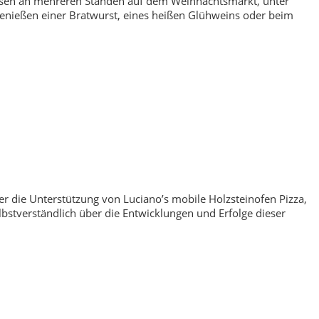
dosen an mehreren Ständen auf dem Weihnachtsmarkt, unter
enießen einer Bratwurst, eines heißen Glühweins oder beim
 die Unterstützung von Luciano’s mobile Holzsteinofen Pizza,
stverständlich über die Entwicklungen und Erfolge dieser