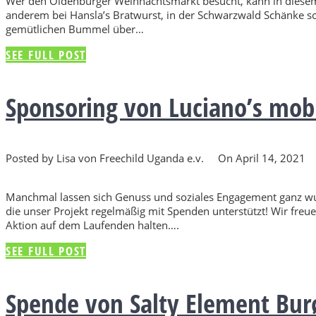
Wer den Oldenburger Weihnachtsmarkt besucht, kann in diesem
anderem bei Hansla’s Bratwurst, in der Schwarzwald Schänke s
gemütlichen Bummel über…
SEE FULL POST
Sponsoring von Luciano’s mobi
Posted by Lisa von Freechild Uganda e.v.
On April 14, 2021
Manchmal lassen sich Genuss und soziales Engagement ganz wun
die unser Projekt regelmäßig mit Spenden unterstützt! Wir fre
Aktion auf dem Laufenden halten….
SEE FULL POST
Spende von Salty Element Bu